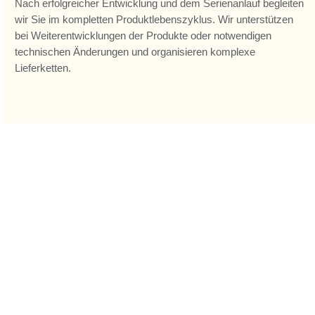
Nach erfolgreicher Entwicklung und dem Serienanlauf begleiten
wir Sie im kompletten Produktlebenszyklus. Wir unterstützen
bei Weiterentwicklungen der Produkte oder notwendigen
technischen Änderungen und organisieren komplexe
Lieferketten.
Prozesse & Technologien
Wir beherrschen den kompletten Entwicklungs- und
Fertigungsprozess.
Die Entwicklung bieten wir als mehrstufigen Prozess an, mit
definierten Meilensteinen und Designreviews, Übergabe der
Entwicklungsergebnisse und offener Kommunikation auf
Augenhöhe bis zur Freigabe der Muster.