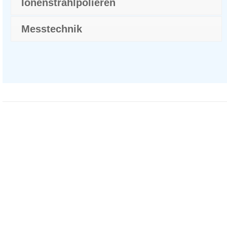
Ionenstrahlpolieren
Messtechnik
Fragen Sie
unsere Experten
Vertrieb Deutschland