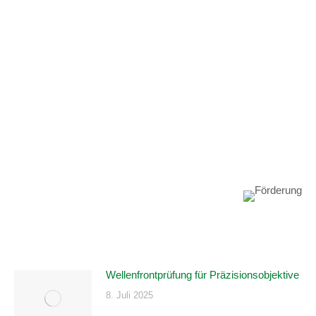
Vertrieb International
USA & Kanada
Israel
Vereinigte Königreiche
Südkorea
Indien
Zu den Ansprechpersonen
Wellenfrontprüfung für Präzisionsobjektive
8. Juli 2025