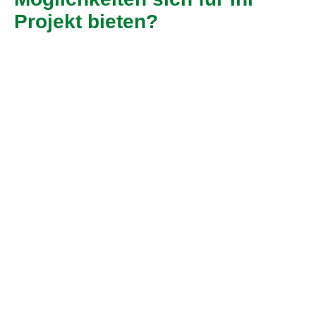
Projekt bieten?
Fragen Sie
unsere Experten
Vertrieb Deutschland
Dr. André Becker
+49 36602 528 531
andre.becker@pog.eu